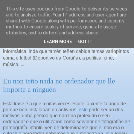
This site uses cookies from Google to deliver its services
and to analyze traffic. Your IP address and user-agent are
shared with Google along with performance and security
metrics to ensure quality of service, generate usage
As miñas cousas
statistics, and to detect and address abuse.
LEARN MORE
GOT IT
Falaremos de todo o que se nos ocurra, principalmente de
informática, inda que tamén teñen cabida temas variopintos
coma o fútbol (Deportivo da Coruña), a política, cine,
música, ...
Eu non teño nada no ordenador que lle
importe a ninguén
Esta frase é a que moitas veces esoitei a xente falando de
porque non instalaban un antivirus,
este
pode ser un dos
motivos, unha persoa que non tiña protexido o seu
ordenador e que o utilizaron como servidor de fotografías de
pornografía infantil, ven de determinarse que el non era o
culpable pero todos sabemos que a mancha xa lle quedou