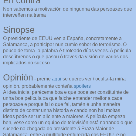
En contra
Non sabemos a motivación de ningunha das persoaxes que
interveñen na trama
Sinopse
O presidente de EEUU ven a España, concretamente a
Salamanca, a participar nun cumio sobor do terrorismo. O
pouco de toma-la palabra é tiroteado dúas veces. A película
descúbrenos o que pasou ó traves da visión de varios dos
implicados no suceso
Opinión
- preme
aqui
se queres ver / oculta-la miña
opinión, probablemente conteña
spoilers
A idea inicial paréceme boa e que pode ser constituinte de
unha boa película xa que faiche entender mellor a cada
persoaxe e porque fai o que fai, tamén é unha maneira
distinta de contar unha historia e cando non hai moitas
ideas pode ser un aliciente a maiores. A película empeza
ben, vese como un equipo de televisión está narrando o que
sucede na chegada do presidente á Praza Maior de
Salamanca, entre a multitude enfurecida cos EEUU, e no