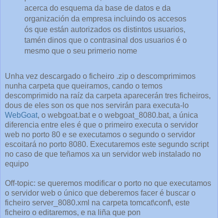
acerca do esquema da base de datos e da
organización da empresa incluindo os accesos
ós que están autorizados os distintos usuarios,
tamén dinos que o contrasinal dos usuarios é o
mesmo que o seu primerio nome
Unha vez descargado o ficheiro .zip o descomprimimos
nunha carpeta que queiramos, cando o temos
descomprimido na raíz da carpeta aparecerán tres ficheiros,
dous de eles son os que nos servirán para executa-lo
WebGoat
, o webgoat.bat e o webgoat_8080.bat, a única
diferencia entre eles é que o primeiro executa o servidor
web no porto 80 e se executamos o segundo o servidor
escoitará no porto 8080. Executaremos este segundo script
no caso de que teñamos xa un servidor web instalado no
equipo
Off-topic: se queremos modificar o porto no que executamos
o servidor web o único que deberemos facer é buscar o
ficheiro server_8080.xml na carpeta tomcat\conf\, este
ficheiro o editaremos, e na liña que pon