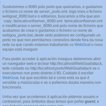
Sustiuiremos o 8080 polo porto que queiramos, e gardamos
o ficheiro co nome de server_
porto
.xml, logo imos o ficheiro
webgoat_8080.bat e o editamos, buscamos a liña que pon
copy .\tomcat\conf\server_8080.xml .\tomcat\conf\server.xml
e modificamos o server_8080.xml polo nome do ficheiro que
acabamos de crear e gardamos o ficheiro co nome de
webgoa_
porto
.bat, deste xeito podemos ter configurado un
porto no que non permitamos conexións dende fora da nosa
rede xa que cando estamos traballando co
WebGoat
o noso
equipo está inseguro
Para poder acceder á aplicación insegura deberemos abrir
un navegador web e teclear http://localhost/WebGoat/attack,
tede coidado ou http://localhost:
porto
/WebGoat/attack se o
executamos nun porto distinto ó 80. Coidado ó escribir
WebGoat
, hai que escribilo tal e como está xa que é
sensible a maiúsculas e se o poñemos doutra maneira non
funcionaría.
Unha vez que accedemos á aplicación pídenos usuario e
contrasinal, para ámbolos dous temos que poñer
guest
, e