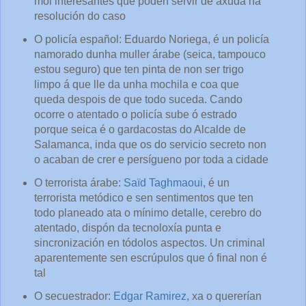
moi interesantes que poden servir de axuda na
resolución do caso
O policía español: Eduardo Noriega, é un policía
namorado dunha muller árabe (seica, tampouco
estou seguro) que ten pinta de non ser trigo
limpo á que lle da unha mochila e coa que
queda despois de que todo suceda. Cando
ocorre o atentado o policía sube ó estrado
porque seica é o gardacostas do Alcalde de
Salamanca, inda que os do servicio secreto non
o acaban de crer e persígueno por toda a cidade
O terrorista árabe:
Saïd Taghmaoui
, é un
terrorista metódico e sen sentimentos que ten
todo planeado ata o mínimo detalle, cerebro do
atentado, dispón da tecnoloxía punta e
sincronización en tódolos aspectos. Un criminal
aparentemente sen escrúpulos que ó final non é
tal
O secuestrador:
Edgar Ramirez
, xa o quererían