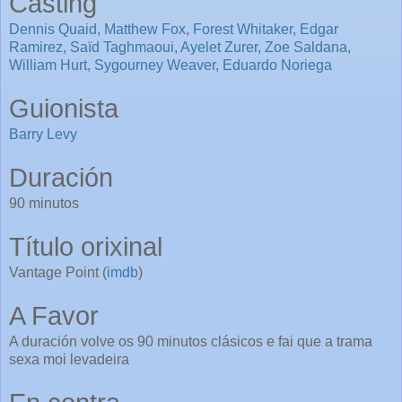
Casting
Dennis Quaid
,
Matthew Fox
,
Forest Whitaker
,
Edgar
Ramirez
,
Saïd Taghmaoui
,
Ayelet Zurer
,
Zoe Saldana
,
William Hurt
,
Sygourney Weaver
,
Eduardo Noriega
Guionista
Barry Levy
Duración
90 minutos
Título orixinal
Vantage Point (
imdb
)
A Favor
A duración volve os 90 minutos clásicos e fai que a trama
sexa moi levadeira