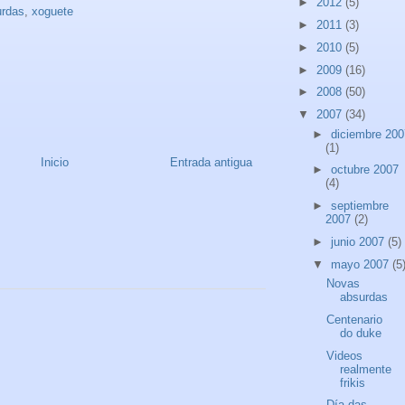
►
2012
(5)
urdas
,
xoguete
►
2011
(3)
►
2010
(5)
►
2009
(16)
►
2008
(50)
▼
2007
(34)
►
diciembre 200
(1)
Inicio
Entrada antigua
►
octubre 2007
(4)
►
septiembre
2007
(2)
►
junio 2007
(5)
▼
mayo 2007
(5
Novas
absurdas
Centenario
do duke
Videos
realmente
frikis
Día das