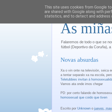
This site uses cookies from Google to 
are shared with Google along with per
statistics, and to detect and address 
As miña
Falaremos de todo o que se nos
fútbol (Deportivo da Coruña), a p
Novas absurdas
Xa o vin onte na televisión, seica
a tentar separalo xa na escola, pe
Teletubbies invitan á homosexualid
Vamos ata onde imos chegar
PD: por certo falando de homosexua
homosexual que coido que tiven
Escrito por
Unknown
o
jueves, may