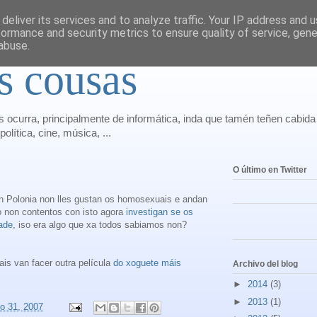
deliver its services and to analyze traffic. Your IP address and 
formance and security metrics to ensure quality of service, gen
abuse.
s cousas
 ocurra, principalmente de informática, inda que tamén teñen cabid
olítica, cine, música, ...
O último en Twitter
 en Polonia non lles gustan os homosexuais e andan
ro non contentos con isto agora
investigan se os
ade
, iso era algo que xa todos sabiamos non?
is van facer outra película
do xoguete máis
Archivo del blog
►
2014
(3)
►
2013
(1)
o 31, 2007