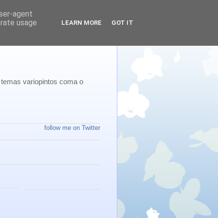
user-agent
erate usage
LEARN MORE
GOT IT
a temas variopintos coma o
follow me on Twitter