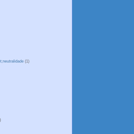
t;neutralidade
(1)
)