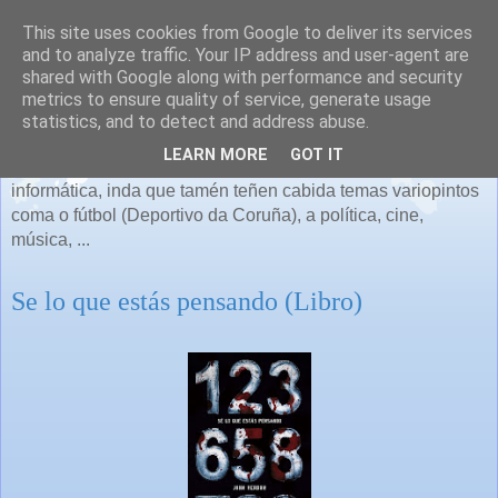
This site uses cookies from Google to deliver its services
and to analyze traffic. Your IP address and user-agent are
shared with Google along with performance and security
metrics to ensure quality of service, generate usage
As miñas cousas
statistics, and to detect and address abuse.
LEARN MORE
GOT IT
Falaremos de todo o que se nos ocurra, principalmente de
informática, inda que tamén teñen cabida temas variopintos
coma o fútbol (Deportivo da Coruña), a política, cine,
música, ...
Se lo que estás pensando (Libro)